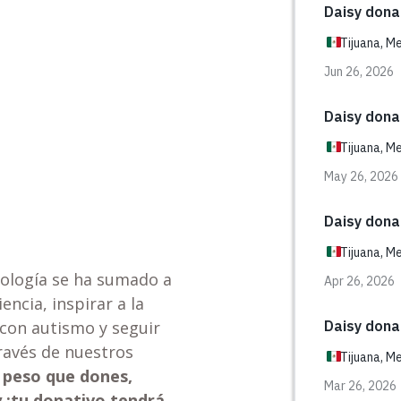
ología se ha sumado a
ncia, inspirar a la
 con
autismo
y seguir
ravés de nuestros
 peso que dones,
y
¡tu donativo tendrá